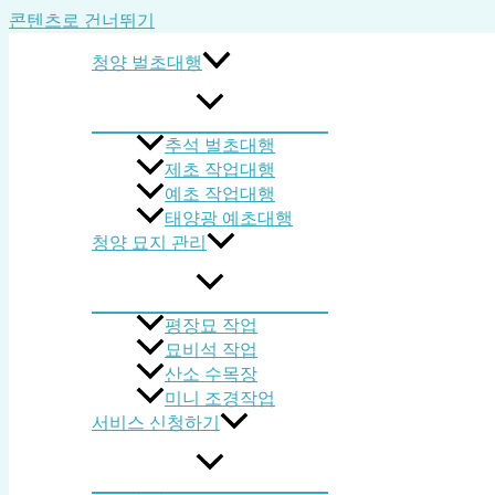
콘텐츠로 건너뛰기
청양 벌초대행
추석 벌초대행
제초 작업대행
예초 작업대행
태양광 예초대행
청양 묘지 관리
평장묘 작업
묘비석 작업
산소 수목장
미니 조경작업
서비스 신청하기