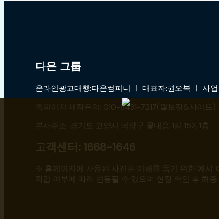
다온 그룹
온라인광고대행:다온컴퍼니 ㅣ 대표자:권오복 ㅣ 사업자:4
홈페이지 제작문의: 010-8431-7217(월보장&사이드) ㅣ 
본사주소: 경기도 고양시 덕양구 꽃내음 1길 152, 1층
고객센터: 1668-1646
※ 홈페이지에 사용된 사진은 이해를 돕기 위한 예시 이
작업 여부에 따라 변동될 수 있으며 현장 확인 후 최종