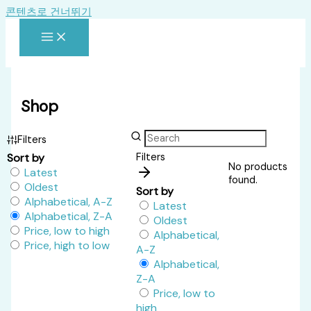
콘텐츠로 건너뛰기
Shop
Filters
Sort by
Filters
No products
Latest
found.
Oldest
Sort by
Alphabetical, A-Z
Latest
Alphabetical, Z-A
Oldest
Price, low to high
Alphabetical,
Price, high to low
A-Z
Alphabetical,
Z-A
Price, low to
high